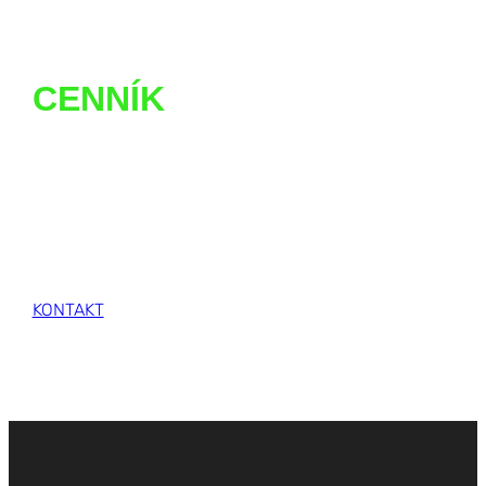
CENNÍK
Cena stroja závisí od individuálnych požiadaviek,
lokality doručenia, kombinácie príslušenstva a
ďalších faktorov. Návratnosť stroja je tiež veľmi
dôležitá. Kontaktujte nás a radi Vám vypracujeme
individuálnu cenovú kalkuláciu.
KONTAKT