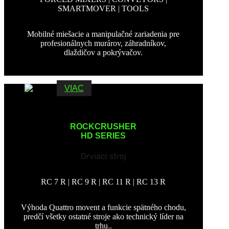
SMARTMOVER | TOOLS
Mobilné miešacie a manipulačné zariadenia pre
profesionálnych murárov, záhradníkov,
dlaždičov a pokrývačov.
VIAC
ROCKCRUSHER
HD SERIES
Drviaci stroj
RC 7 R | RC 9 R | RC 11 R | RC 13 R
Výhoda Quattro movent a funkcie spätného chodu,
predčí všetky ostatné stroje ako technický líder na
trhu..