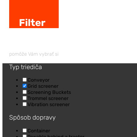
Filter
pomôže Vám vybrať si
Typ triediča
Conveyor
Grid screener
Screening Buckets
Trommel screener
Vibration screener
Spôsob dopravy
Container
Towable behind a tractor