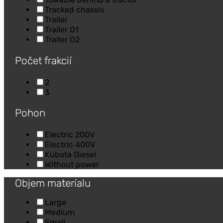
Tracked chassis
Trailer
Trailer O1
Trailer O2
Počet frakcií
2
3
Pohon
Electric 200V
Electric 400V
Kubota Diesel
Without power
Objem materíalu
Large
Medium
Small