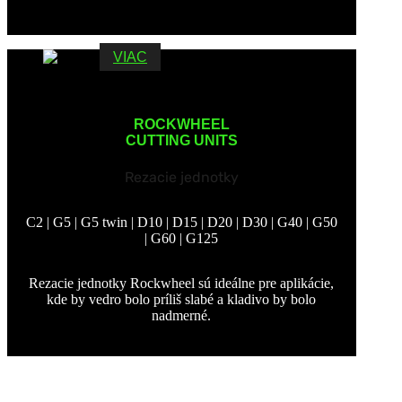
VIAC
ROCKWHEEL
CUTTING UNITS
Rezacie jednotky
C2 | G5 | G5 twin | D10 | D15 | D20 | D30 | G40 | G50
| G60 | G125
Rezacie jednotky Rockwheel sú ideálne pre aplikácie,
kde by vedro bolo príliš slabé a kladivo by bolo
nadmerné.