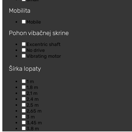
Mobilita
Mobile
Pohon vibačnej skrine
Excentric shaft
No drive
Vibrating motor
Šírka lopaty
1 m
1,8 m
2,1 m
2,4 m
2,5 m
2,65 m
3 m
3,45 m
3,8 m